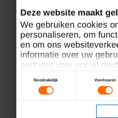
Deze website maakt geb
We gebruiken cookies om
personaliseren, om funct
en om ons websiteverkee
informatie over uw gebru
partners voor social med
partners kunnen deze g
Toestemmingsselectie
Noodzakelijk
Voorkeuren
informatie die u aan ze h
verzameld op basis van 