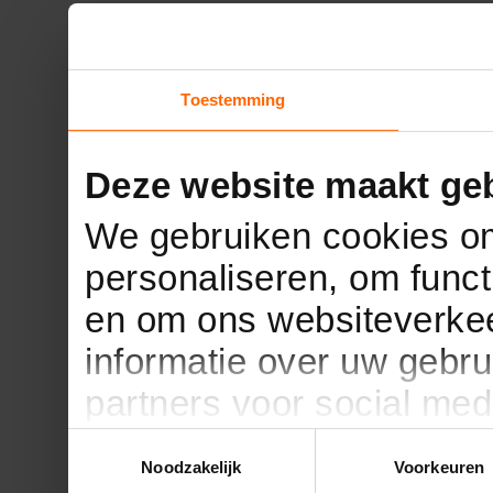
Toestemming
Deze website maakt geb
We gebruiken cookies om
personaliseren, om funct
en om ons websiteverkee
informatie over uw gebru
partners voor social med
partners kunnen deze g
Toestemmingsselectie
Noodzakelijk
Voorkeuren
informatie die u aan ze h