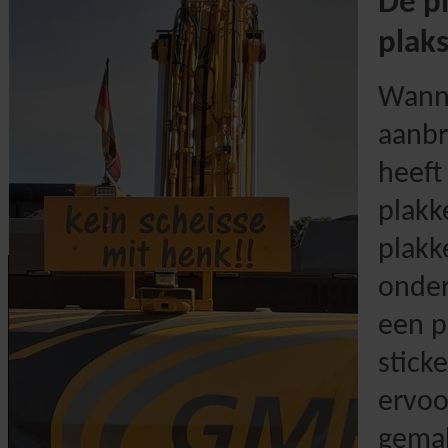
De p
plaks
Wanne
aanbr
heeft
plakk
plakk
onder
een p
stick
ervoo
gemak