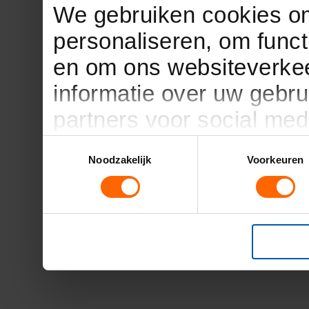
We gebruiken cookies om
personaliseren, om funct
en om ons websiteverkee
informatie over uw gebru
partners voor social med
partners kunnen deze g
Toestemmingsselectie
Noodzakelijk
Voorkeuren
informatie die u aan ze h
verzameld op basis van 