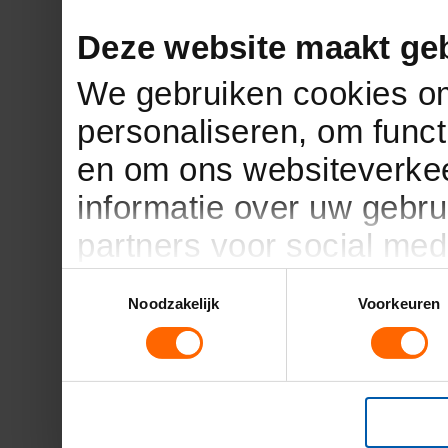
Deze website maakt geb
We gebruiken cookies om
personaliseren, om funct
en om ons websiteverkee
informatie over uw gebru
partners voor social med
partners kunnen deze g
Toestemmingsselectie
Noodzakelijk
Voorkeuren
informatie die u aan ze h
verzameld op basis van 