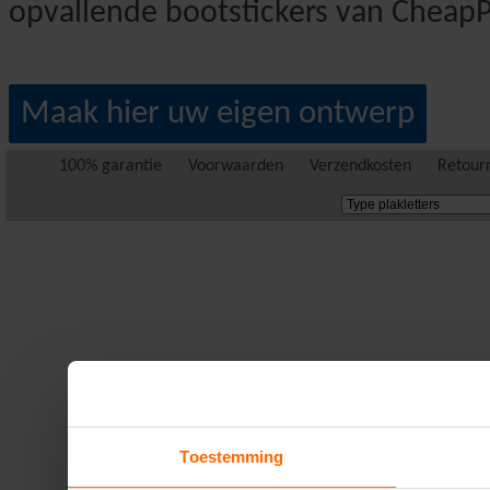
opvallende bootstickers van CheapPl
Maak hier uw eigen ontwerp
100% garantie
Voorwaarden
Verzendkosten
Retour
Toestemming