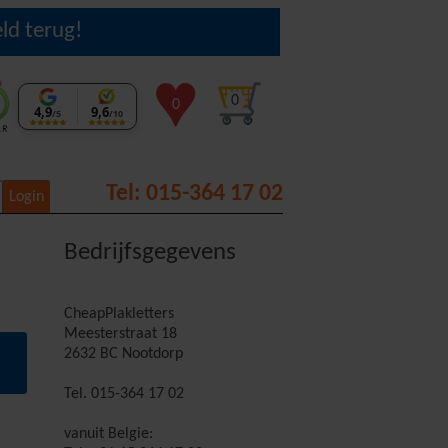
ld terug!
0
0
4,9
9,6
/5
/10
Tel: 015-364 17 02
Login
Bedrijfsgegevens
CheapPlakletters
Meesterstraat 18
2632 BC Nootdorp
Tel. 015-364 17 02
vanuit Belgie: