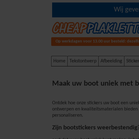
Wij geve
Op werkdagen voor 13.00 uur besteld: dezel
Home
Tekstontwerp
Afbeelding
Sticke
Maak uw boot uniek met b
Ontdek hoe onze stickers uw boot een uniek
ontwerpen en kwaliteitsmaterialen bieden
personaliseren.
Zijn bootstickers weerbestendig