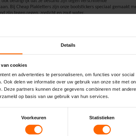
 ook belangrijk dat ze bestand zijn tegen verschillende
n. Bij Cheap Plakletters zijn onze bootstickers speciaal gemaakt m
d zijn tegen regen, zonlicht en zout water.
Details
amen besteld voor mijn boot. Super makkelijk proces, zeer snelle
 van cookies
is goed."
ent en advertenties te personaliseren, om functies voor social
. Ook delen we informatie over uw gebruik van onze site met on
n maken?
e. Deze partners kunnen deze gegevens combineren met andere i
jk en snel. Met onze online
ontwerptool
kunt u gemakkelijk uw eigen
erzameld op basis van uw gebruik van hun services.
rtypen, pas de afstand tussen de letters aan en selecteer uit een sca
en snel. Plaats uw ontwerp in het winkelmandje, reken af en wij zorg
Voorkeuren
Statistieken
 beste aanbrengen?