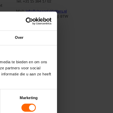
Tel. +31 15 364 17 02
et
Mail:
info@cheapplakletters.nl
Kvk: 27192584 (Den Haag) BTW
nr :NL001715504B27
Over
 media te bieden en om ons
ze partners voor social
nformatie die u aan ze heeft
la aan
en
Marketing