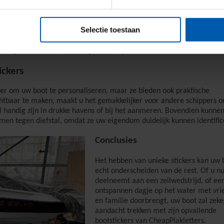
ootstickers. U kunt ervoor kiezen om de stickers nat te plakken, of
kers gemakkelijk verschuiven en positioneren op een vochtige ondergr
it heeft om het perfecte resultaat te bereiken. Voor een snellere opl
Selectie toestaan
 direct hechten aan de droge ondergrond. Vind
handige instructievideo
n, welke methode u ook kiest.
ttelijke maten. Zie
afmetingseisen
registratie snelle motorboten.
ickers
nier om uw boot te personaliseren, maar ze bieden ook praktische
htbaar te maken, maakt u het gemakkelijker voor andere schippers 
al handig zijn in drukke havens of bij het aanmeren. Bovendien kunne
men tegen diefstal, omdat ze uw eigendom duidelijk kunnen identific
Conclusies
Het hebben van unieke stickers kan uw 
echt onderscheiden van de rest. Of u n
deelneemt aan een zeilwedstrijd, of ee
ontspannen dagje op het water met vr
en familie doorbrengt, uw boot zal zeke
aandacht trekken met zijn opvallende
bootstickers van CheapPlakletters.