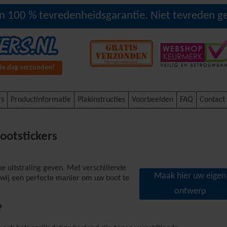
n 100 % tevredenheidsgarantie. Niet tevreden ge
fde dag verzonden!
rs
Productinformatie
Plakinstructies
Voorbeelden
FAQ
Contact
ootstickers
e uitstraling geven. Met verschillende
Maak hier uw eigen
 wij een perfecte manier om uw boot te
ontwerp
?