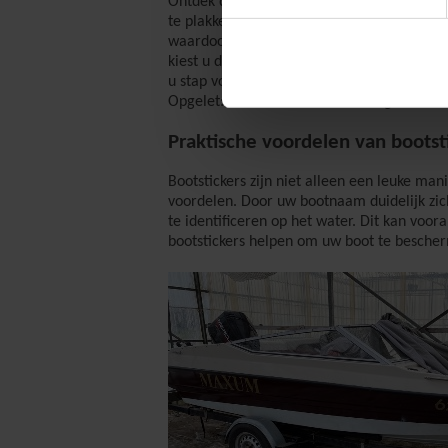
Ontdek de beste aanbrengmethode voor uw b
te plakken. Met nat plakken kunt u de stic
waardoor u maximale precisie en flexibilite
kiest u droog plakken, waarbij de stickers
u stap voor stap door het plakproces leide
Opgelet: voor snelle motorboten gelden we
Praktische voordelen van bootst
Bootstickers zijn niet alleen een leuke ma
voordelen. Door uw bootnaam duidelijk zic
te identificeren op het water. Dit kan voor
bootstickers helpen om uw boot te bescher