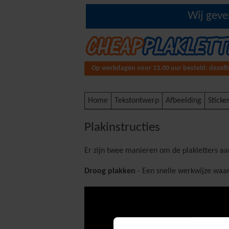
Wij geve
Op werkdagen voor 13.00 uur besteld: dezel
Home
Tekstontwerp
Afbeelding
Sticke
Plakinstructies
Er zijn twee manieren om de plakletters a
Droog plakken
- Een snelle werkwijze waar