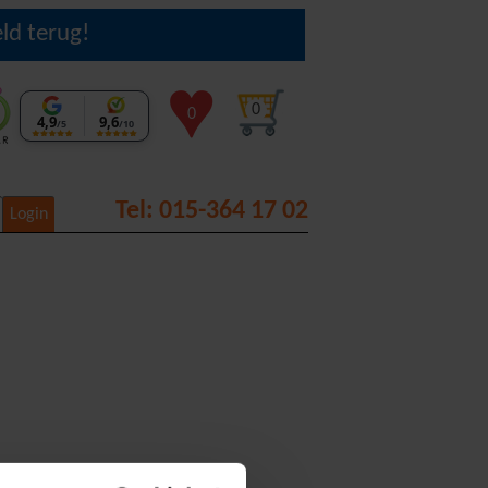
ld terug!
0
0
4,9
9,6
/5
/10
Tel: 015-364 17 02
Login