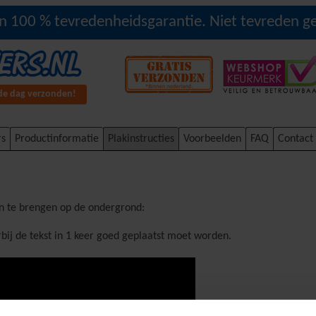
n 100 % tevredenheidsgarantie. Niet tevreden ge
fde dag verzonden!
rs
Productinformatie
Plakinstructies
Voorbeelden
FAQ
Contact
an te brengen op de ondergrond:
bij de tekst in 1 keer goed geplaatst moet worden.