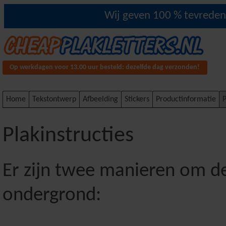
Wij geven 100 % tevredenh
Op werkdagen voor 13.00 uur besteld: dezelfde dag verzonden!
Home
Tekstontwerp
Afbeelding
Stickers
Productinformatie
P
Plakinstructies
Er zijn twee manieren om de
ondergrond: