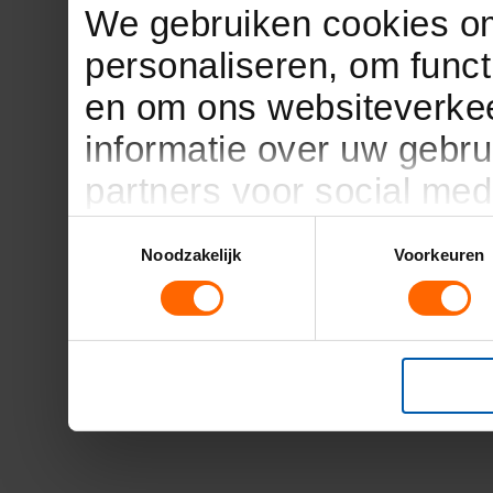
We gebruiken cookies om
personaliseren, om funct
en om ons websiteverkee
informatie over uw gebru
partners voor social med
partners kunnen deze g
Toestemmingsselectie
Noodzakelijk
Voorkeuren
informatie die u aan ze h
verzameld op basis van 