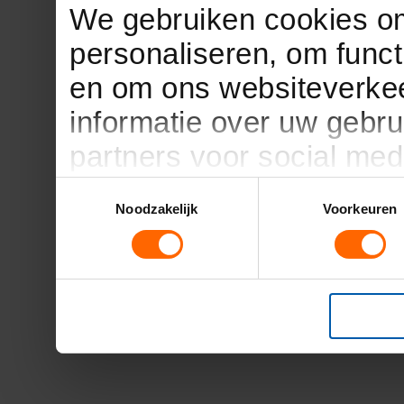
We gebruiken cookies om
personaliseren, om funct
en om ons websiteverkee
informatie over uw gebru
partners voor social med
partners kunnen deze g
Toestemmingsselectie
Noodzakelijk
Voorkeuren
informatie die u aan ze h
verzameld op basis van 