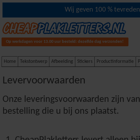
Wij geven 100 % tevredenh
Op werkdagen voor 13.00 uur besteld: dezelfde dag verzonden!
Home
Tekstontwerp
Afbeelding
Stickers
Productinformatie
P
Levervoorwaarden
Onze leveringsvoorwaarden zijn van
bestelling die u bij ons plaatst.