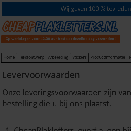
Wij geven 100 % tevredenh
Op werkdagen voor 13.00 uur besteld: dezelfde dag verzonden!
Home
Tekstontwerp
Afbeelding
Stickers
Productinformatie
P
Levervoorwaarden
Onze leveringsvoorwaarden zijn van
bestelling die u bij ons plaatst.