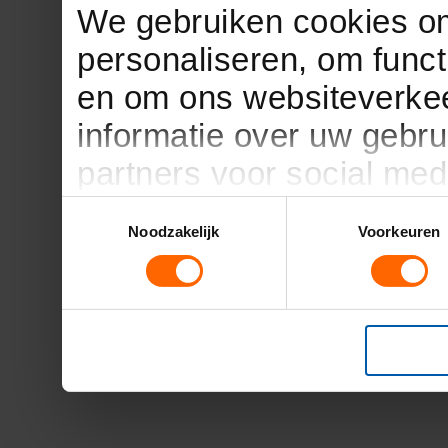
We gebruiken cookies om
personaliseren, om funct
en om ons websiteverkee
informatie over uw gebru
partners voor social med
partners kunnen deze g
Toestemmingsselectie
Noodzakelijk
Voorkeuren
informatie die u aan ze h
verzameld op basis van 